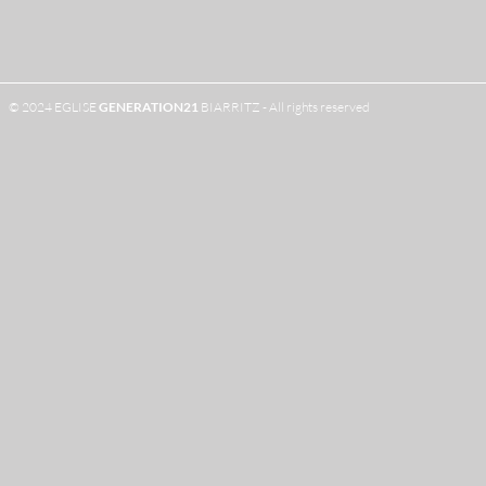
© 2024 EGLISE
GENERATION
21
BIARRITZ - All rights reserved