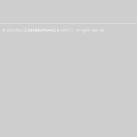
© 2024 EGLISE
GENERATION
21
BIARRITZ - All rights reserved