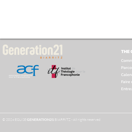
THE
Comme
Parco
Calen
Faire
Entre
© 2024 EGLISE
GENERATION
21
BIARRITZ - All rights reserved