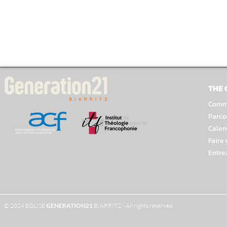
THE
Comme
Parco
Calen
Faire
Entre
© 2024 EGLISE
GENERATION
21
BIARRITZ - All rights reserved