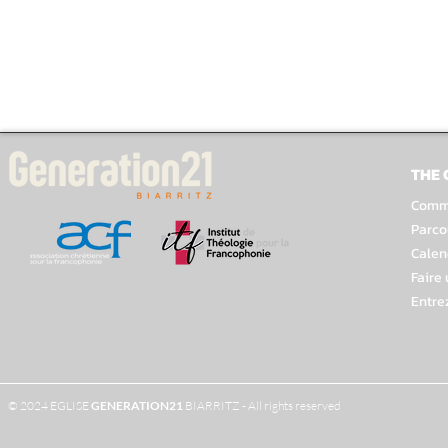
THE
Comme
Parco
Calen
Faire
Entre
© 2024 EGLISE
GENERATION
21
BIARRITZ - All rights reserved