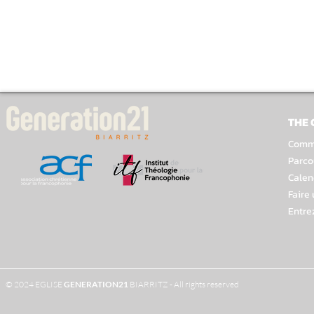
THE
Comme
Parco
Calen
Faire
Entre
© 2024 EGLISE
GENERATION
21
BIARRITZ - All rights reserved