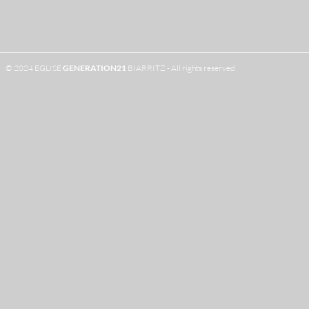
© 2024 EGLISE
GENERATION
21
BIARRITZ - All rights reserved