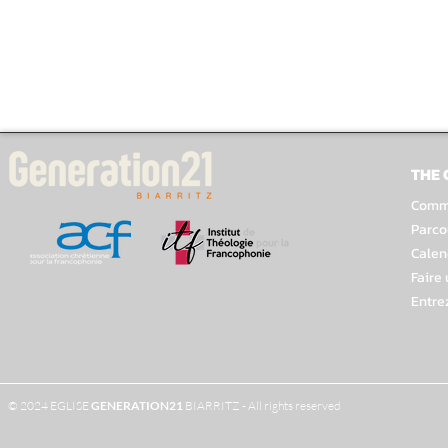
THE
Comme
Parco
Calen
Faire
Entre
© 2024 EGLISE
GENERATION
21
BIARRITZ - All rights reserved