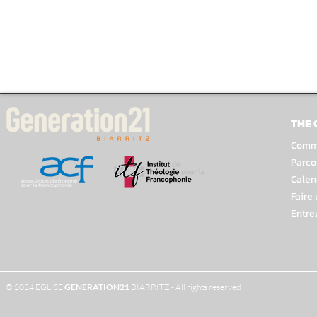
THE
Comme
Parco
Calen
Faire
Entre
© 2024 EGLISE
GENERATION
21
BIARRITZ - All rights reserved