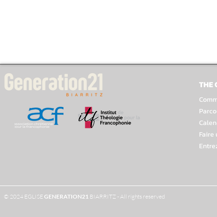
THE
Comme
Parco
Calen
Faire
Entre
© 2024 EGLISE
GENERATION
21
BIARRITZ - All rights reserved