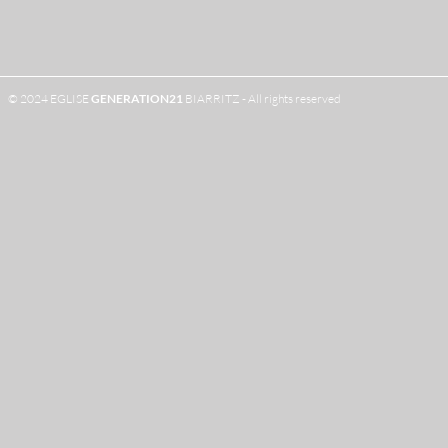
© 2024 EGLISE
GENERATION
21
BIARRITZ - All rights reserved