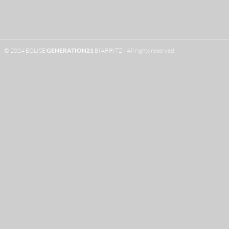
© 2024 EGLISE
GENERATION
21
BIARRITZ - All rights reserved