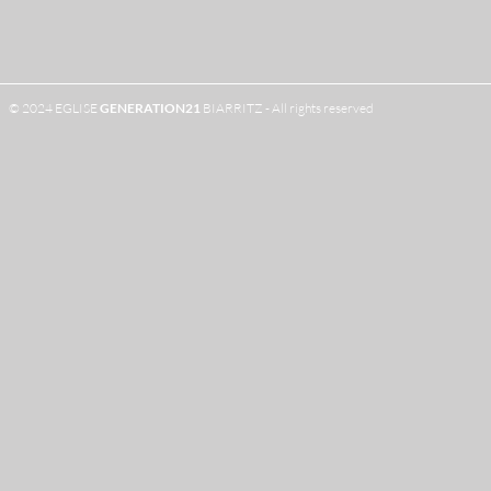
© 2024 EGLISE
GENERATION
21
BIARRITZ - All rights reserved