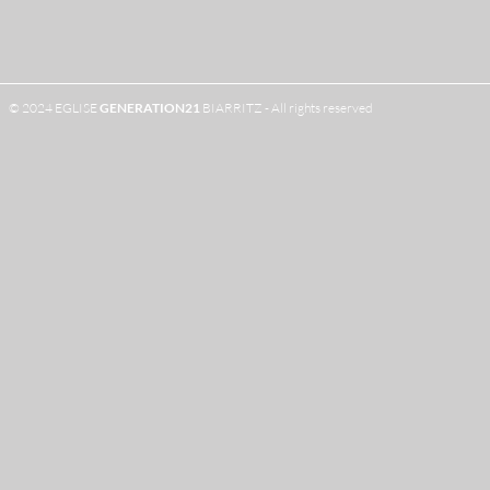
© 2024 EGLISE
GENERATION
21
BIARRITZ - All rights reserved