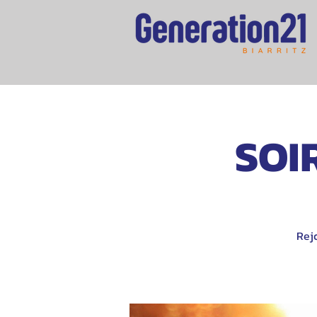
SOI
Rej