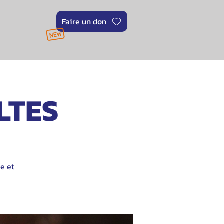
Faire un don
LTES
e et