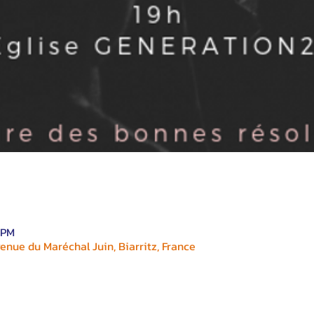
 PM
enue du Maréchal Juin, Biarritz, France