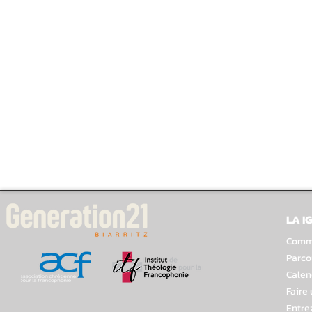
LA I
Comme
Parco
Calen
Faire
Entre