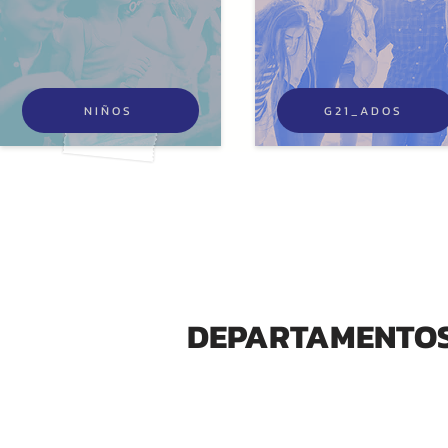
NIÑOS
G21_ADOS
DEPARTAMENTO