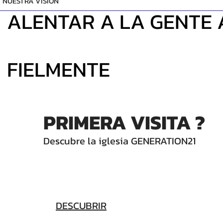
NUESTRA VISIÓN
ALENTAR A LA GENTE
FIELMENTE
PRIMERA VISITA ?
Descubre la iglesia GENERATION21
DESCUBRIR