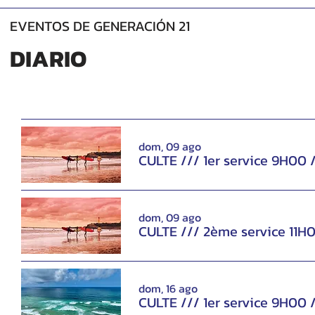
EVENTOS DE GENERACIÓN 21
DIARIO
dom, 09 ago
CULTE /// 1er service 9H00
dom, 09 ago
CULTE /// 2ème service 11H
dom, 16 ago
CULTE /// 1er service 9H0