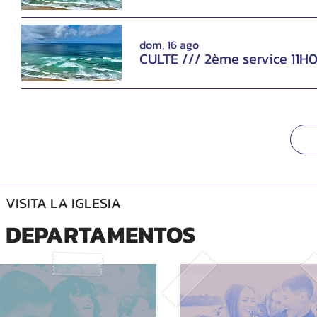
dom, 16 ago
CULTE /// 2ème service 11
VISITA LA IGLESIA
DEPARTAMENTOS