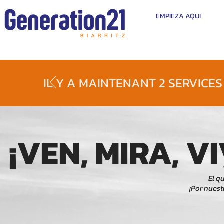
EMPIEZA AQUI
IL Y A MAINTENANT 2 SERVI
¡VEN, MIRA, VI
El q
¡Por nuest