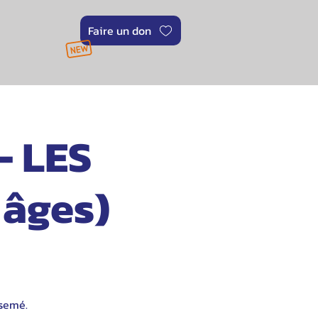
Faire un don
- LES
 âges)
 semé.