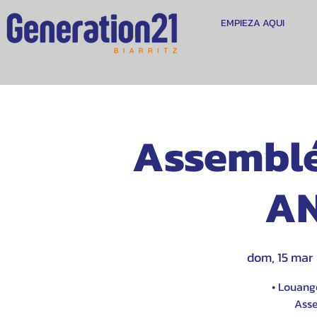
EMPIEZA AQUI
Assemblé
A
dom, 15 mar
 
• Louange
Ass