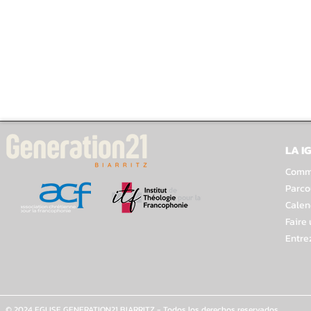
LA I
Comme
Parco
Calen
Faire
Entre
© 2024 EGLISE GENERATION21 BIARRITZ - Todos los derechos reservados