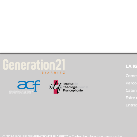
LA I
Comme
Parco
Calen
Faire
Entre
© 2024 EGLISE GENERATION21 BIARRITZ - Todos los derechos reservados