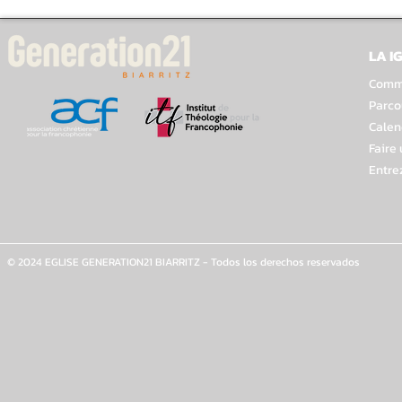
LA I
Comme
Parco
Calen
Faire
Entre
© 2024 EGLISE GENERATION21 BIARRITZ - Todos los derechos reservados