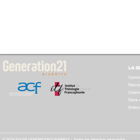
LA I
Comme
Parco
Calen
Faire
Entre
© 2024 EGLISE GENERATION21 BIARRITZ - Todos los derechos reservados