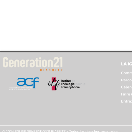
LA I
Comme
Parco
Calen
Faire
Entre
© 2024 EGLISE GENERATION21 BIARRITZ - Todos los derechos reservados