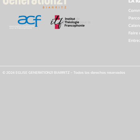
LA I
Comme
Parco
Calen
Faire
Entre
© 2024 EGLISE GENERATION21 BIARRITZ - Todos los derechos reservados