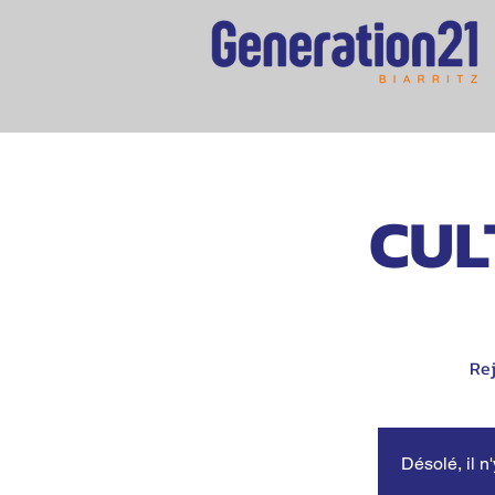
CULT
Rej
Désolé, il n