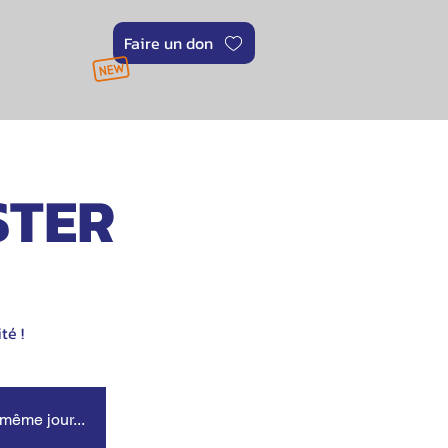
Faire un don
ISTER
té !
 même jour...