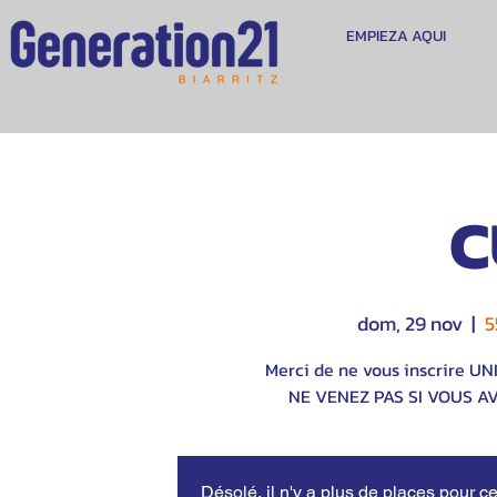
EMPIEZA AQUI
C
dom, 29 nov
  |  
5
Merci de ne vous inscrire U
NE VENEZ PAS SI VOUS A
Désolé, il n'y a plus de places pour ce