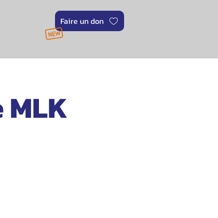
Faire un don
se MLK