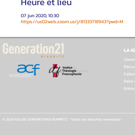
Heure et lieu
07 jun 2020, 10:30
https://us02web.zoom.us/j/81333718943?pwd=M
LA I
Comme
Parco
Calen
Faire
Entre
© 2024 EGLISE GENERATION21 BIARRITZ - Todos los derechos reservados