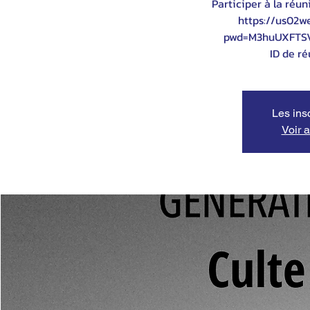
Participer à la réun
https://us02w
pwd=M3huUXFTS
ID de ré
Les ins
Voir 