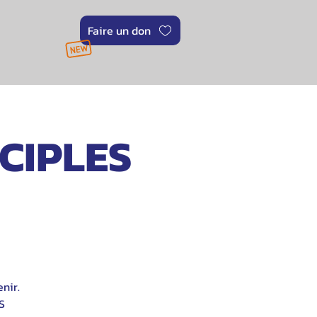
Faire un don
SCIPLES
nir.
S