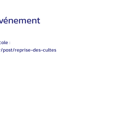
'événement
ole :
r/post/reprise-des-cultes