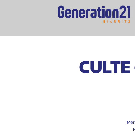
CULTE 
Mer