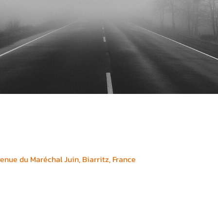
enue du Maréchal Juin, Biarritz, France