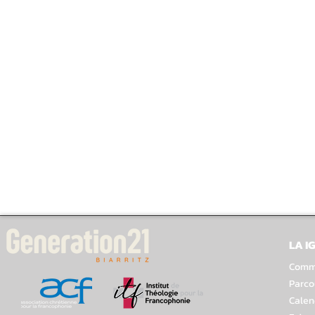
LA I
Comme
Parco
Calen