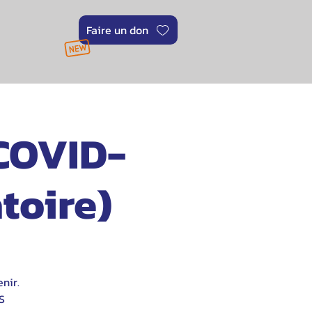
Faire un don
 COVID-
toire)
nir.
S