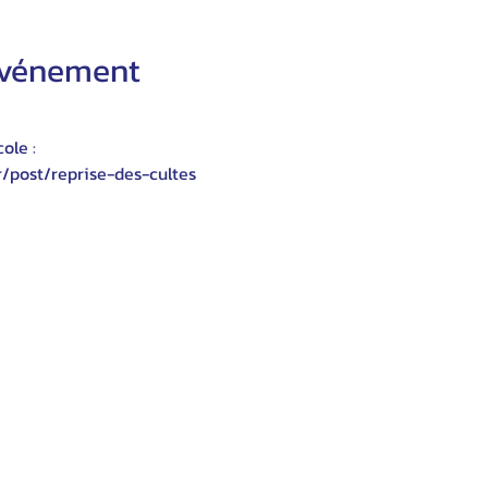
'événement
ole :
r/post/reprise-des-cultes