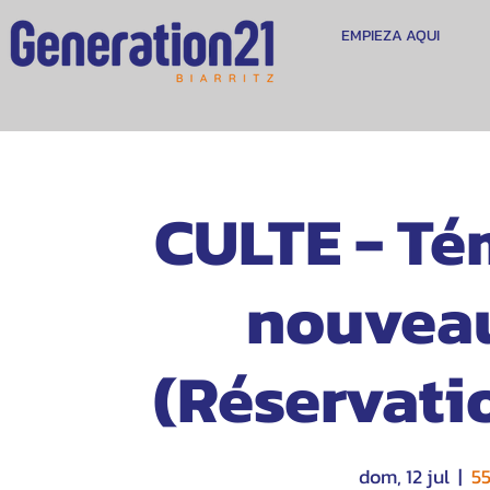
EMPIEZA AQUI
CULTE - Té
nouveau
(Réservatio
dom, 12 jul
  |  
55