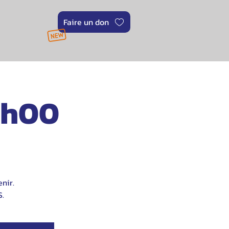
Faire un don
1h00
nir.
.