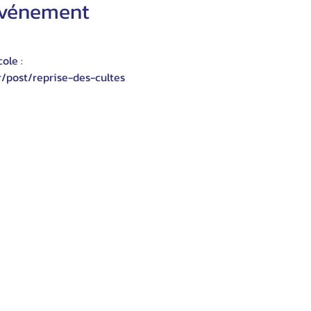
'événement
ole :
r/post/reprise-des-cultes