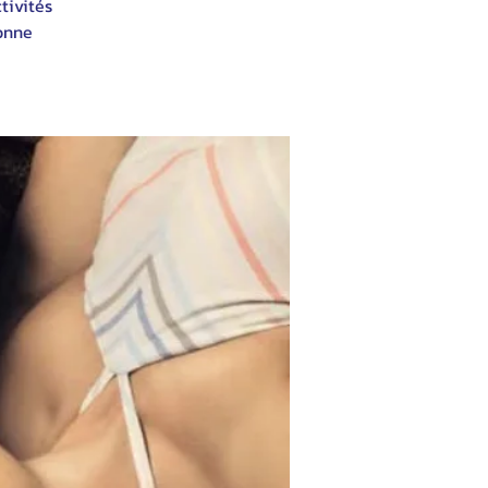
tivités
bonne