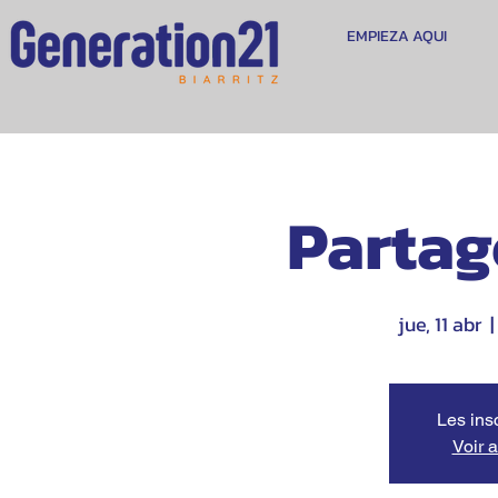
EMPIEZA AQUI
Partag
jue, 11 abr
  |
Les ins
Voir 