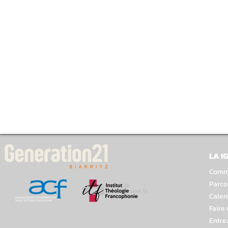
LA I
Comme
Parco
Calen
Faire
Entre