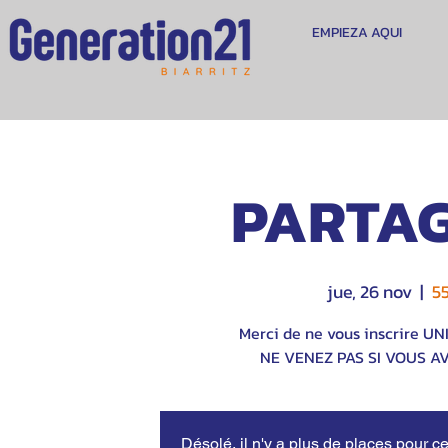
EMPIEZA AQUI
PARTAG
jue, 26 nov
  |  
5
Merci de ne vous inscrire U
NE VENEZ PAS SI VOUS A
Désolé, il n'y a plus de places pour ce