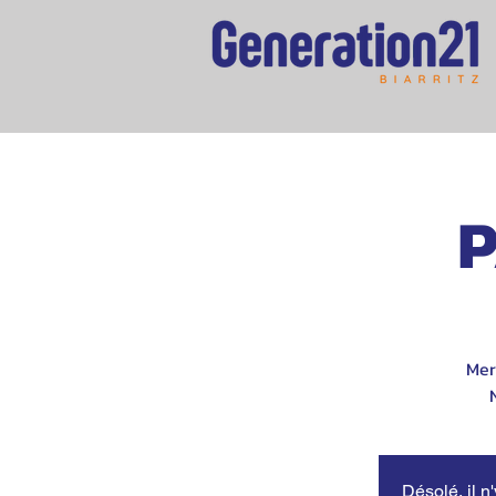
P
Mer
Désolé, il n