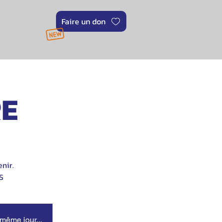
Faire un don
RE
nir.
S
 même jour...