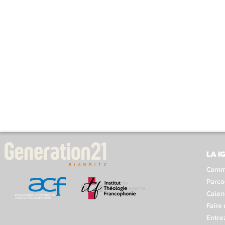
LA I
Comme
Parco
Calen
Faire
Entre