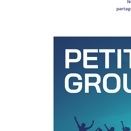
N
partag