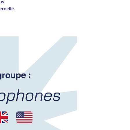
us
rnelle.