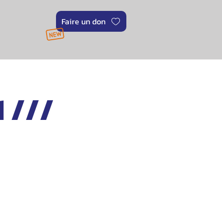
Faire un don
 ///