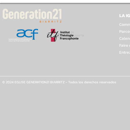
LA I
Comme
Parco
Calen
Faire
Entre
© 2024 EGLISE GENERATION21 BIARRITZ - Todos los derechos reservados