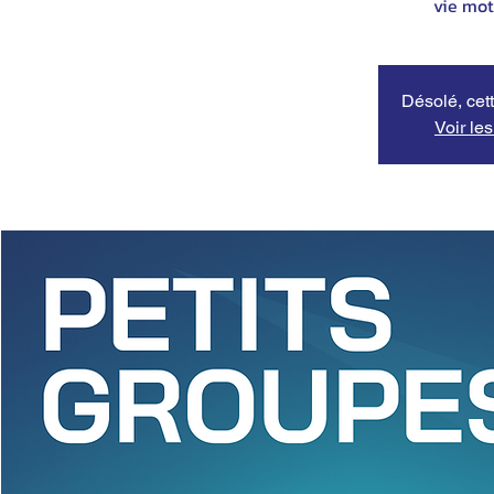
vie mot
Désolé, cett
Voir le