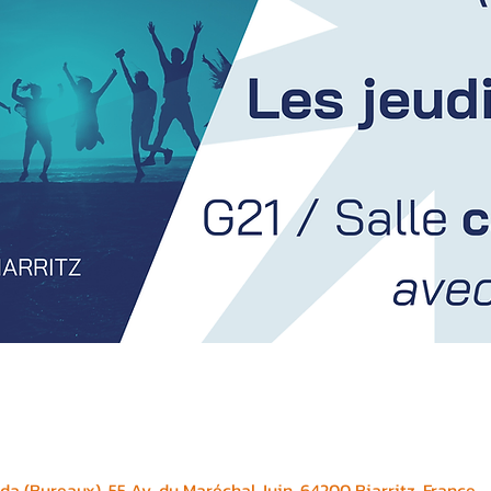
a (Bureaux), 55 Av. du Maréchal Juin, 64200 Biarritz, France