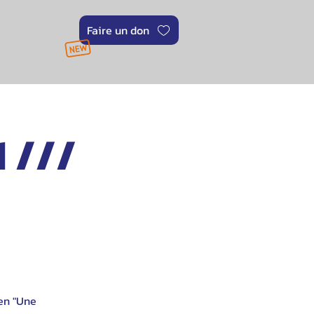
Faire un don
 ///
en "Une