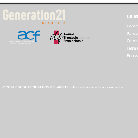
LA I
Comme
Parco
Calen
Faire
Entre
© 2024 EGLISE GENERATION21 BIARRITZ - Todos los derechos reservados