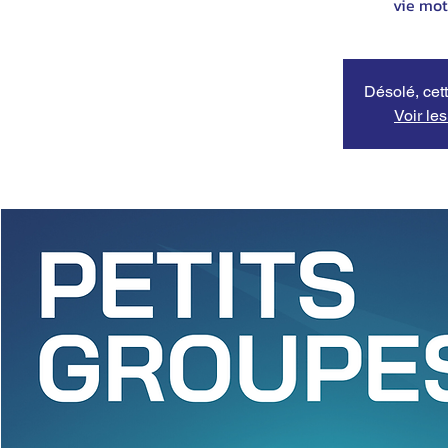
vie mot
Désolé, cett
Voir le