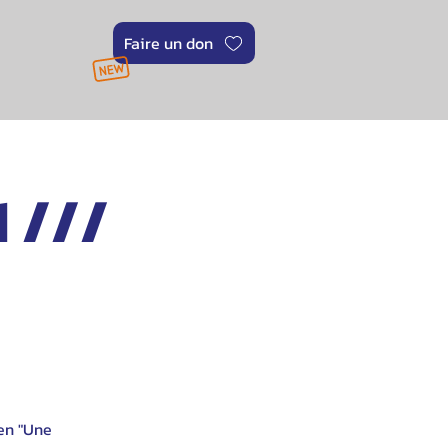
Faire un don
 ///
en "Une