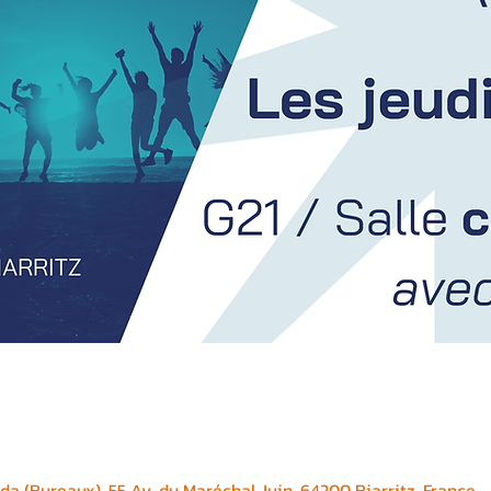
a (Bureaux), 55 Av. du Maréchal Juin, 64200 Biarritz, France