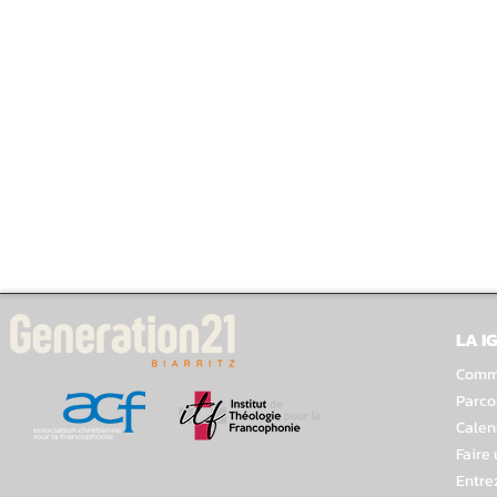
LA I
Comme
Parco
Calen
Faire
Entre