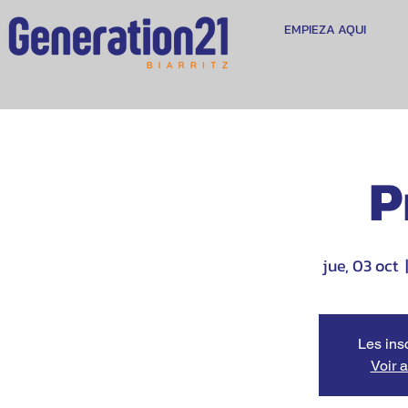
EMPIEZA AQUI
P
jue, 03 oct
  
Les ins
Voir 