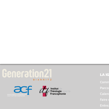
LA I
Comme
Parco
Calen
Faire
Entre