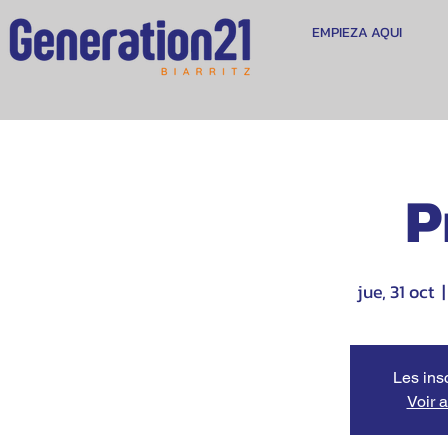
EMPIEZA AQUI
P
jue, 31 oct
  |
Les ins
Voir 