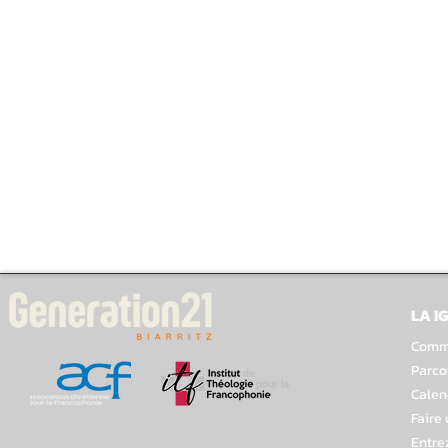
LA I
Comme
Parco
Calen
Faire
Entre