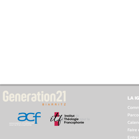
LA I
Comme
Parco
Calen
Faire
Entre